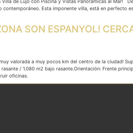
a Villa de Lujo con Piscina y Vistas Panorámicas al Mar! D
lujo contemporáneo. Esta imponente villa, está en perfecto
ZONA SON ESPANYOL! CERCA
muy valorada a muy pocos km del centro de la ciudad! Supe
 rasante / 1.080 m2 bajo rasante.Orientación: Frente princ
uir oficinas.