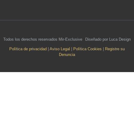
Todos los derechos reservados Mir-Exclusive
Diseñado por Luca Design
Política de privacidad
|
Aviso Legal
|
Política Cookies
|
Registre su
Denuncia