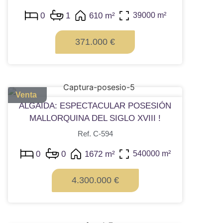
0
1
610 m²
39000 m²
371.000 €
Venta
ALGAIDA: ESPECTACULAR POSESIÓN
MALLORQUINA DEL SIGLO XVIII !
Ref. C-594
0
0
1672 m²
540000 m²
4.300.000 €